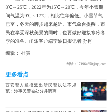
8℃～25℃，2022年为15℃～20℃，今年小雪期
间气温为9℃～17℃，相比往年偏低。小雪节气
已至，冬天的脚步越来越近。市气象台提醒，市
民在享受深秋美景的同时，也要做好迎接寒冷冬
季的准备。甬派客户端宁波日报
记者 孙肖
编辑： 杜寅
纠错
：171964650@qq.com
西安警方通报派出所民警执法不规
范：涉事民警被处分并调离