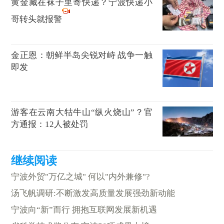
黄金藏在袜子里寄快递？宁波快递小
哥转头就报警
金正恩：朝鲜半岛尖锐对峙 战争一触
即发
游客在云南大牯牛山“纵火烧山”？官
方通报：12人被处罚
宁波外贸"万亿之城" 何以"内外兼修"?
汤飞帆调研:不断激发高质量发展强劲新动能
宁波向“新”而行 拥抱互联网发展新机遇