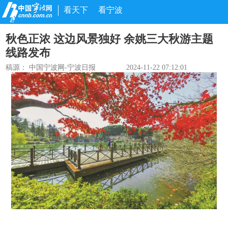
看天下
看宁波
秋色正浓 这边风景独好 余姚三大秋游主题
线路发布
稿源：
中国宁波网-宁波日报
2024-11-22 07:12:01