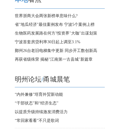
世界浙商大会两张新榜单意味什么?
省"地瓜经济"最佳案例发布 宁波5个案例上榜
生物医药发展路在何方?投资界"大咖"出谋划策
宁波首套房贷利率30日起上调至3.1%
鄞州26台老旧电梯集中更新 同步开工数创新高
再获省级殊荣 揭秘"江南第一古县城"新篇章
明州论坛
/
甬城晨笔
“内外兼修”培育外贸新动能
“干部状态”和“经济生态”
以提质升级持续激发消费活力
“常回家看看”不只是歌词