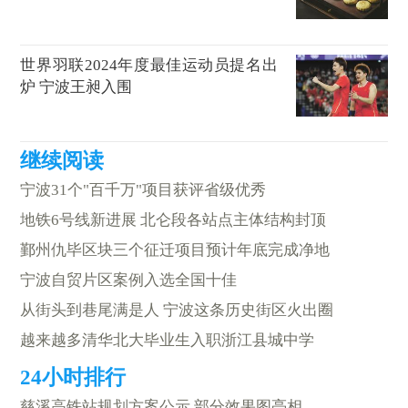
世界羽联2024年度最佳运动员提名出
炉 宁波王昶入围
宁波31个"百千万"项目获评省级优秀
地铁6号线新进展 北仑段各站点主体结构封顶
鄞州仇毕区块三个征迁项目预计年底完成净地
宁波自贸片区案例入选全国十佳
从街头到巷尾满是人 宁波这条历史街区火出圈
越来越多清华北大毕业生入职浙江县城中学
慈溪高铁站规划方案公示 部分效果图亮相