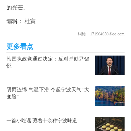
的光芒。
编辑： 杜寅
纠错
：171964650@qq.com
韩国执政党通过决定：反对弹劾尹锡
悦
阴雨连绵 气温下滑 今起宁波天气“大
变脸”
一首小吃谣 藏着十余种宁波味道