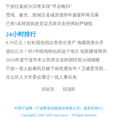
宁波往返哈尔滨将实现“早去晚归”
雪域、极光…慈城古县城浪漫跨年盛宴即将启幕
已有5名韩国执政党议员表示支持弹劾尹锡悦
8.76亿元！杉杉股份拟出售部分资产 海曙国资出手
选址公示！邻3号线地铁站的这个地方 拟新建保障房
2024年度宁波市本土民营企业跨国经营20强揭晓
宁波一老人贴膏药后被下病危通知书？卫健委等部门已介入
北仑区人大常委会通过一批人事任免
回首页
回顶部
中国宁波网（宁波甬派传媒股份有限公司）版权所有(C)
Copyright(C) 2001-2024 cnnb.com.cn All Rights Reserved