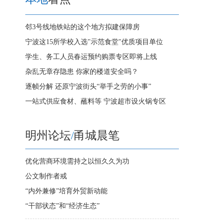
邻3号线地铁站的这个地方拟建保障房
宁波这15所学校入选"示范食堂"优质项目单位
学生、务工人员春运预约购票专区即将上线
杂乱无章存隐患 你家的楼道安全吗？
逐帧分解 还原宁波街头“举手之劳的小事”
一站式供应食材、蘸料等 宁波超市设火锅专区
明州论坛
/
甬城晨笔
优化营商环境需持之以恒久久为功
公文制作者戒
“内外兼修”培育外贸新动能
“干部状态”和“经济生态”