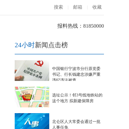
搜索
|
邮箱
|
收藏
报料热线：81850000
24小时
新闻点击榜
中国银行宁波市分行原党委
书记、行长钱建忠涉嫌严重
违纪违法被查
选址公示！邻3号线地铁站的
这个地方 拟新建保障房
北仑区人大常委会通过一批
人事任免