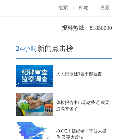
搜索
|
邮箱
|
收藏
报料热线：81850000
24小时
新闻点击榜
人民日报社3名干部被查
体检报告中出现这些词 就要
提高警惕了
-9.6℃！破纪录！宁波人挺
住 又要大反转