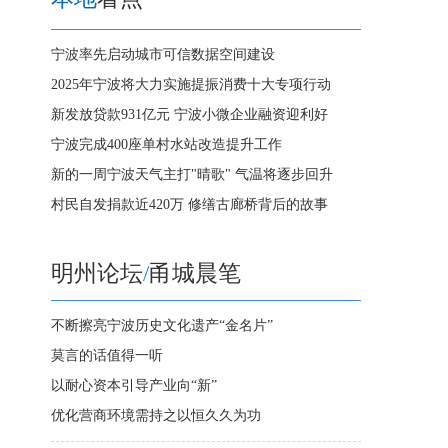
宁波率先启动城市可信数据空间建设
2025年宁波将大力实施提振消费十大专项行动
新发放贷款931亿元 宁波小微企业融资迎利好
宁波完成400座单村水站改造提升工作
新的一周宁波天气主打"晴歌" 气温将逐步回升
村民自发捐款近420万 修缮古廊桥背后的故事
明州论坛
/
甬城晨笔
不断擦亮宁波历史文化遗产“金名片”
莫言的话值得一听
以耐心资本引导产业向“新”
优化营商环境需持之以恒久久为功