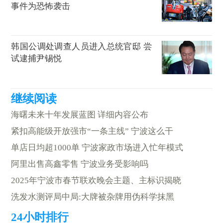
事件为恐怖袭击
韩国公调处调查人员进入总统官邸 尝
试逮捕尹锡悦
海曙未来十年发展蓝图 详细内容公布
紧扣高能级开放强市“一条主线” 宁波这么干
单店日均超1000单 宁波家政市场进入忙年模式
阿里出售高鑫零售 宁波业务受影响吗
2025年宁波市春节联欢晚会主题、主标识揭晓
洗发水测评局中局:大牌被杂牌用伪科学抹黑