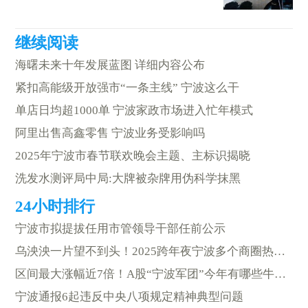
海曙未来十年发展蓝图 详细内容公布
紧扣高能级开放强市“一条主线” 宁波这么干
单店日均超1000单 宁波家政市场进入忙年模式
阿里出售高鑫零售 宁波业务受影响吗
2025年宁波市春节联欢晚会主题、主标识揭晓
洗发水测评局中局:大牌被杂牌用伪科学抹黑
宁波市拟提拔任用市管领导干部任前公示
乌泱泱一片望不到头！2025跨年夜宁波多个商圈热闹非凡
区间最大涨幅近7倍！A股“宁波军团”今年有哪些牛股？
宁波通报6起违反中央八项规定精神典型问题