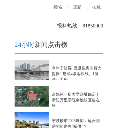
搜索
|
邮箱
|
收藏
报料热线：81850000
24小时
新闻点击榜
今年宁波要"促进住房消费大
提振" 建成4条地铁线、1座
跨江大桥…
余姚第一所大学选址确定！
浙江万里学院余姚校区建在
这
宁波楼市2025展望：适合刚
需的新房将“断供”？