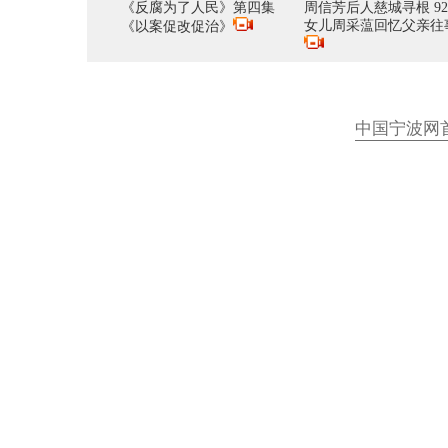
《反腐为了人民》第四集
周信芳后人慈城寻根 9
女儿周采蕰回忆父亲往
《以案促改促治》
中国宁波网