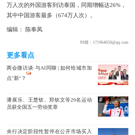
万人次的外国游客到访泰国，同期增幅达26%，
其中中国游客最多（674万人次）。
编辑： 陈奉凤
纠错
：171964650@qq.com
两会微访谈·与AI同聊 | 如何给城市加
点"新"？
潘展乐、王楚钦、郑钦文等29名运动
员获全国五一劳动奖章
央行决定阶段性暂停在公开市场买入