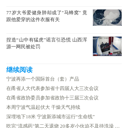
77岁大爷爱健身肺却成了"马蜂窝" 竟
跟他爱穿的这件衣服有关
捏造“山中有猛虎”谣言引恐慌 山西浑
源一网民被处罚
宁波再添一个国际首台（套）产品
在甬省人大代表参加省十四届人大三次会议
在甬省政协委员参加省政协十三届三次会议
本周宁波气温起伏大 干燥天气持续
深埋地下18米 宁波新添城市运行“生命线”
吃完"流感药"第二天退烧 20多岁小伙迫不及待洗澡 结果……