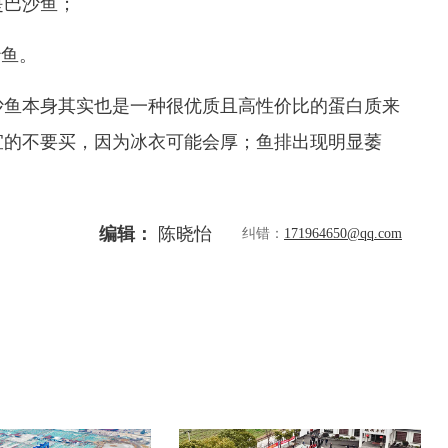
巴沙鱼；
沙鱼。
鱼本身其实也是一种很优质且高性价比的蛋白质来
宜的不要买，因为冰衣可能会厚；鱼排出现明显萎
编辑：
陈晓怡
纠错：
171964650@qq.com