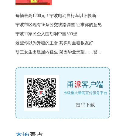
每辆最高1200元！宁波电动自行车以旧换新...
宁波市区现有16条公交线路调整 征求你的意见
宁波11家民企入围胡润中国500强
这些你以为升糖的主食 其实对血糖很友好
研三女生出租屋内轻生 疑因毕业无望……警...
甬
派
客户端
市级重大新闻宣传服务平台
扫码下载
本地
看点