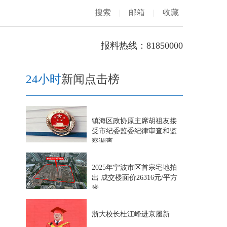
搜索
|
邮箱
|
收藏
报料热线：81850000
24小时
新闻点击榜
镇海区政协原主席胡祖友接
受市纪委监委纪律审查和监
察调查
2025年宁波市区首宗宅地拍
出 成交楼面价26316元/平方
米
浙大校长杜江峰进京履新