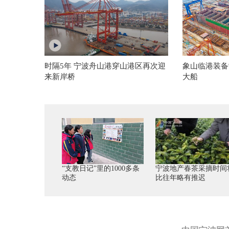
时隔5年 宁波舟山港穿山港区再次迎
象山临港装备
来新岸桥
大船
“支教日记”里的1000多条
宁波地产春茶采摘时间
动态
比往年略有推迟