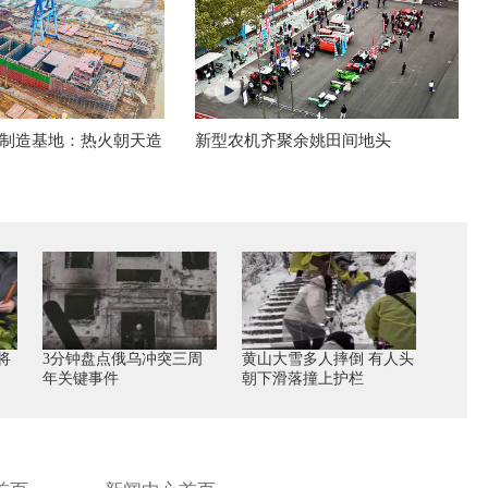
制造基地：热火朝天造
新型农机齐聚余姚田间地头
将
3分钟盘点俄乌冲突三周
黄山大雪多人摔倒 有人头
年关键事件
朝下滑落撞上护栏