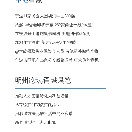
宁波11家民企入围胡润中国500强
约起!华交会即将开幕 232家甬企一线"试温"
在宁波舟山港访集卡司机 奥地利作家亲历
2024年宁波市"新时代好少年"揭晓
@大龄领取失业保险金人员 有笔新补贴待查收
宁波市区现有16条公交线路调整 征求你的意见
明州论坛
/
甬城晨笔
推动人才变量转化为科创增量
从“跟跑”到“领跑”的启示
用和谐方法化解生活中的不和谐
新春说“进”｜进无止境