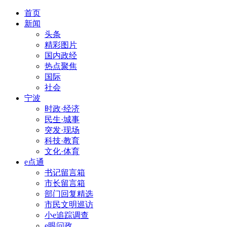
首页
新闻
头条
精彩图片
国内政经
热点聚焦
国际
社会
宁波
时政·经济
民生·城事
突发·现场
科技·教育
文化·体育
e点通
书记留言箱
市长留言箱
部门回复精选
市民文明巡访
小e追踪调查
e眼问政