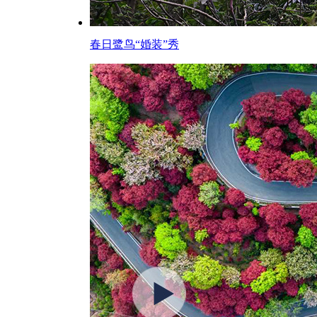
春日鹭鸟“婚装”秀