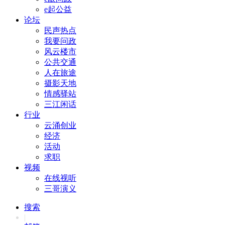
e起公益
论坛
民声热点
我要问政
风云楼市
公共交通
人在旅途
摄影天地
情感驿站
三江闲话
行业
云涌创业
经济
活动
求职
视频
在线视听
三哥演义
搜索
|