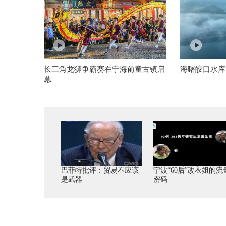
长三角龙狮争霸赛在宁海前童古镇启
海曙皎口水库
幕
巴菲特批评：贸易不应该
宁波“60后”改衣姐的流
是武器
密码