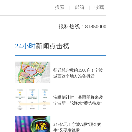
搜索
|
邮箱
|
收藏
报料热线：81850000
24小时
新闻点击榜
征迁总户数约1500户！宁波
城西这个地方准备拆迁
洗晒倒计时！暴雨即将来袭
宁波新一轮降水“蓄势待发”
247亿元！宁波A股“现金奶
牛”又要发钱啦