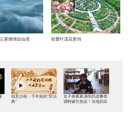
云雾缭绕似仙境
枝繁叶茂花更俏
量
创意沙画：千年前的“民法
女子将擦鼻涕纸扔进餐馆
典”
调料罐引热议！当地回应