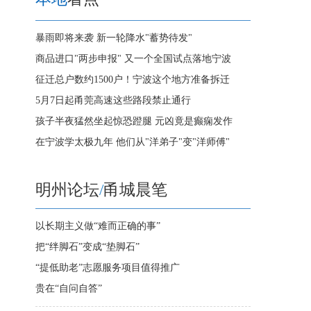
暴雨即将来袭 新一轮降水"蓄势待发"
商品进口"两步申报" 又一个全国试点落地宁波
征迁总户数约1500户！宁波这个地方准备拆迁
5月7日起甬莞高速这些路段禁止通行
孩子半夜猛然坐起惊恐蹬腿 元凶竟是癫痫发作
在宁波学太极九年 他们从"洋弟子"变"洋师傅"
明州论坛
/
甬城晨笔
以长期主义做“难而正确的事”
把“绊脚石”变成“垫脚石”
“提低助老”志愿服务项目值得推广
贵在“自问自答”