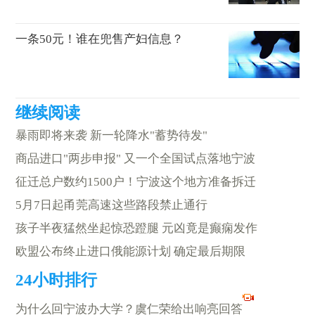
一条50元！谁在兜售产妇信息？
暴雨即将来袭 新一轮降水"蓄势待发"
商品进口"两步申报" 又一个全国试点落地宁波
征迁总户数约1500户！宁波这个地方准备拆迁
5月7日起甬莞高速这些路段禁止通行
孩子半夜猛然坐起惊恐蹬腿 元凶竟是癫痫发作
欧盟公布终止进口俄能源计划 确定最后期限
为什么回宁波办大学？虞仁荣给出响亮回答