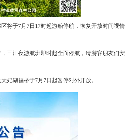
假区
将于7月7日17时起游船停航，恢复开放时间视情
告，
三江夜游航班
即时起全面停航，请游客朋友们安
化天妃湖福桥
于7月7日起暂停对外开放。