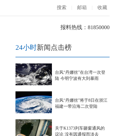
搜索
|
邮箱
|
收藏
报料热线：81850000
24小时
新闻点击榜
台风“丹娜丝”在台湾一次登
陆 今明宁波有大到暴雨
台风“丹娜丝”将于8日在浙江
福建一带沿海二次登陆
关于K1373列车砸窗通风的
议论 没有因通报而淡去