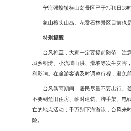
宁海强蛟镇
横山岛景区
已于7月6日1
象山
檀头山岛
、
花岙石林景区
目前也
特别提醒
台风将至，大家一定要提前防范，注意
城乡积涝、小流域山洪、滑坡等次生灾害
利影响。在途游客请及时调整行程，避免
台风暴雨期间，居民尽量不要出行。
不要到危旧住房、临时建筑、脚手架、电
亡的地点活动；千万别下海游泳，台风来
险。