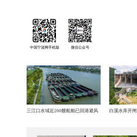
中国宁波网手机版
微信公众号
三江口水域近200艘船舶已回港避风
白溪水库开闸