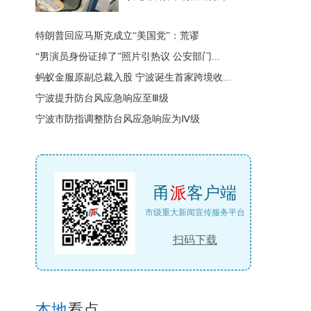
特朗普回应马斯克成立“美国党”：荒谬
“男演员身份证掉了”照片引热议 公安部门...
蚂蚁金服原副总裁入股 宁波诞生首家跨境收...
宁波提升防台风应急响应至Ⅲ级
宁波市防指调整防台风应急响应为Ⅳ级
甬
派
客户端
市级重大新闻宣传服务平台
扫码下载
本地
看点