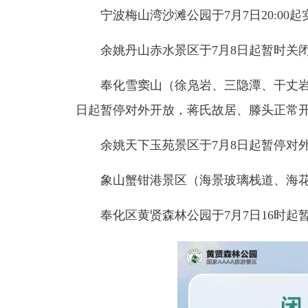
宁波梅山湾沙滩公园
于7月7日20:
余姚丹山赤水
景区
于7月8日起暂时关
奉化
雪窦山（徐凫岩、三隐潭、干丈
日起暂停对外开放，
蒋氏故居、滕头正常
余姚天下玉
苑景区
于7月8日起暂停对
象山
蟹钳港景区
（海景玻璃栈道、海花
奉化区
黄贤森林公园
于7月7日16时