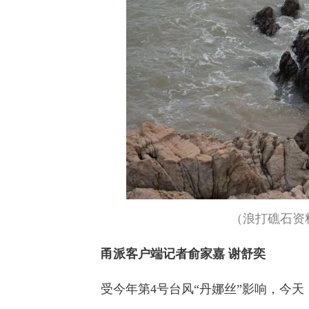
（浪打礁石资
甬派客户端记者俞家嘉 谢舒奕
受今年第4号台风“丹娜丝”影响，今