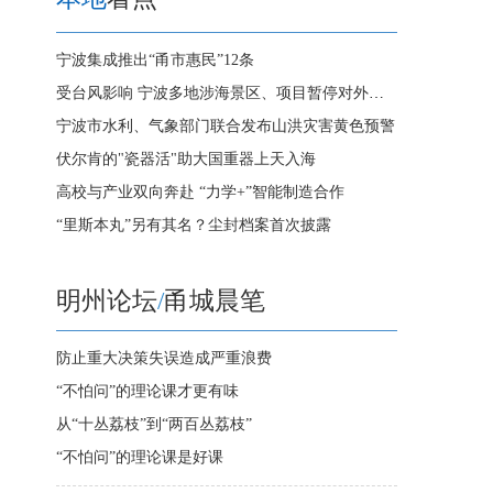
宁波集成推出“甬市惠民”12条
受台风影响 宁波多地涉海景区、项目暂停对外开放
宁波市水利、气象部门联合发布山洪灾害黄色预警
伏尔肯的"瓷器活"助大国重器上天入海
高校与产业双向奔赴 “力学+”智能制造合作
“里斯本丸”另有其名？尘封档案首次披露
明州论坛
/
甬城晨笔
防止重大决策失误造成严重浪费
“不怕问”的理论课才更有味
从“十丛荔枝”到“两百丛荔枝”
“不怕问”的理论课是好课