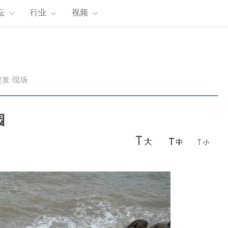
坛
行业
视频
突发·现场
园