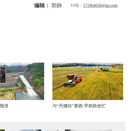
编辑：
郭静
纠错：
171964650@qq.com
预泄
与“丹娜丝”赛跑 早稻抢收忙