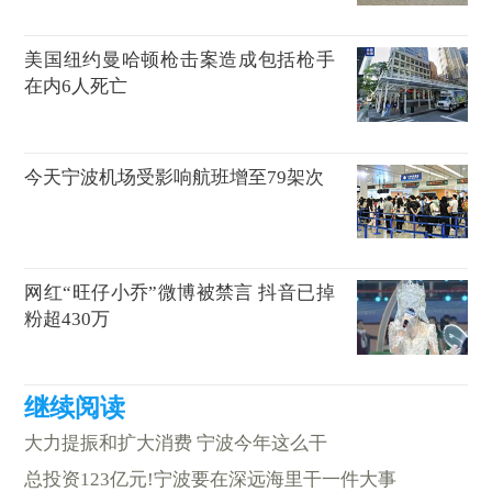
美国纽约曼哈顿枪击案造成包括枪手
在内6人死亡
今天宁波机场受影响航班增至79架次
网红“旺仔小乔”微博被禁言 抖音已掉
粉超430万
大力提振和扩大消费 宁波今年这么干
总投资123亿元!宁波要在深远海里干一件大事