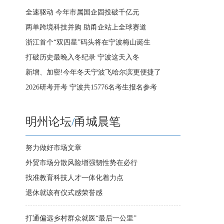
全速驱动 今年市属国企固投破千亿元
两单跨境科技并购 助甬企站上全球赛道
浙江首个“双四星”码头将在宁波梅山诞生
打破历史最晚入冬纪录 宁波这天入冬
新增、加密!今年冬天宁波飞哈尔滨更便捷了
2026研考开考 宁波共15776名考生报名参考
明州论坛
/
甬城晨笔
努力做好市场文章
外贸市场分散风险增强韧性势在必行
找准教育科技人才一体化着力点
退休就该有仪式感荣誉感
打通偏远乡村群众就医“最后一公里”