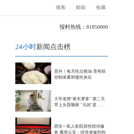
搜索
|
邮箱
|
收藏
报料热线：81850000
24小时
新闻点击榜
意外！每天吃点猪油 竟有助
控制体重和慢性炎症
大学老师"夜长梦多" 第二天
早上头昏脑胀 "元凶"是……
西安一私人影院异性陪侍服
务 雁塔公安：经营者被刑拘