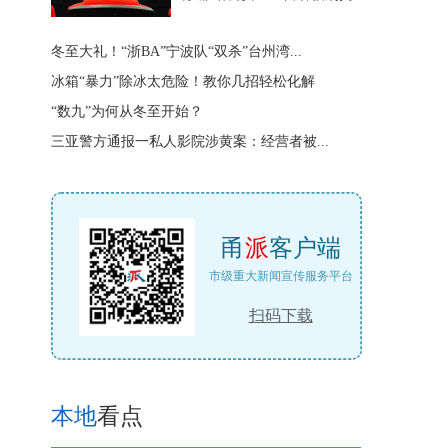
冬至大礼！“浙BA”宁波队“双杀”台州湾...
冰箱“暴力”除冰太危险！教你几招轻松化解
“数九”为何从冬至开始？
三亚警方通报一私人影院涉黄案：经营者被...
甬
派
客户端
市级重大新闻宣传服务平台
扫码下载
本地
看点