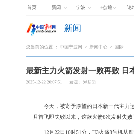
首页
新闻
宁波
e点通
论
新闻
您当前的位置 ：
中国宁波网
>
新闻中心
>
国际
最新主力火箭发射一败再败 日
2025-12-22 20:07:51
稿源：
潮新闻
今天，被寄予厚望的日本新一代主力运载火
月首飞即失败以来，这款火箭8次发射失败了
12月22日10时51分，H3火箭8号机