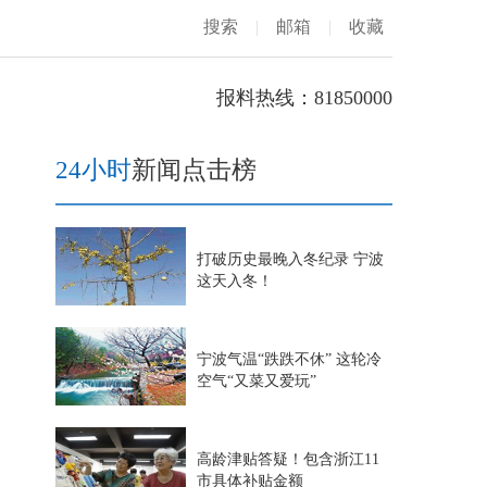
搜索
|
邮箱
|
收藏
报料热线：81850000
24小时
新闻点击榜
打破历史最晚入冬纪录 宁波
这天入冬！
宁波气温“跌跌不休” 这轮冷
空气“又菜又爱玩”
高龄津贴答疑！包含浙江11
市具体补贴金额