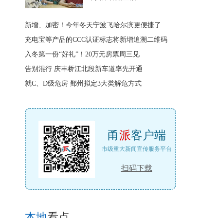
新增、加密！今年冬天宁波飞哈尔滨更便捷了
充电宝等产品的CCC认证标志将新增追溯二维码
入冬第一份“好礼”！20万元房票周三见
告别混行 庆丰桥江北段新车道率先开通
就C、D级危房 鄞州拟定3大类解危方式
甬
派
客户端
市级重大新闻宣传服务平台
扫码下载
本地
看点