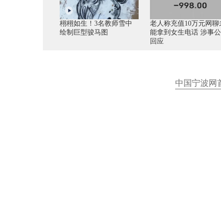
栩栩如生！3名教师雪中
老人称充值10万元网聊
绘制巨型骏马图
能拿到女生电话 涉事
回应
中国宁波网