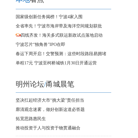
国家级创新任务揭榜！宁波4家入围
全省率先！宁波市海岸带及海洋空间规划获批
四线齐发！海关多式联运新政试点落地启动
宁波芯片“独角兽”IPO在即
春运下周开启！交警预测：这些时段路段易拥堵
单程17元 宁波至柯桥城铁1月30日开通运营
明州论坛
/
甬城晨笔
坚决扛起经济大市“挑大梁”责任担当
廓清观念迷雾，做好创新这道必答题
拓宽思路惠民生
推动投资于人与投资于物贯通融合