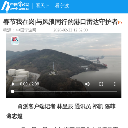
看天下
看宁波
春节我在岗|与风浪同行的港口雷达守护者
稿源： 中国宁波网
2026-02-22 12:52:00
甬派客户端记者 林昱辰 通讯员 祁凯 陈菲
薄志越