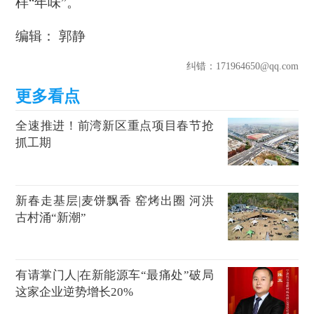
样“年味”。
编辑： 郭静
纠错
：171964650@qq.com
全速推进！前湾新区重点项目春节抢
抓工期
新春走基层|麦饼飘香 窑烤出圈 河洪
古村涌“新潮”
有请掌门人|在新能源车“最痛处”破局
这家企业逆势增长20%