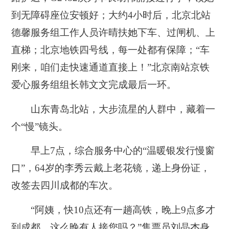
到无障碍座位安顿好；大约4小时后，北京北站
德馨服务组工作人员许晴扶她下车、过闸机、上
直梯；北京地铁四号线，每一处都有保障；“车
刚来，咱们走快速通道直接上！”北京南站京铁
爱心服务组组长韩文文完成最后一环。
山东青岛北站，大步流星的人群中，藏着一
个“慢”镜头。
早上7点，综合服务中心的“温暖银发行慢窗
口”，64岁的李秀云戴上老花镜，递上身份证，
改签去四川成都的车次。
“阿姨，快10点还有一趟高铁，晚上9点多才
到成都，这么晚有人接您吗？”售票员刘晶杰身