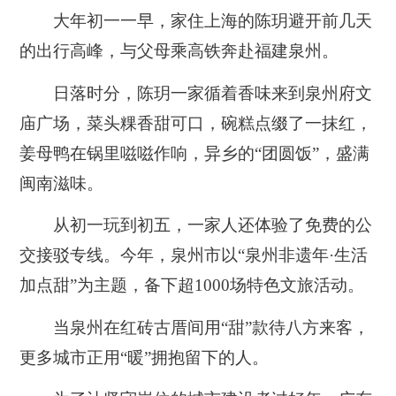
大年初一一早，家住上海的陈玥避开前几天
的出行高峰，与父母乘高铁奔赴福建泉州。
日落时分，陈玥一家循着香味来到泉州府文
庙广场，菜头粿香甜可口，碗糕点缀了一抹红，
姜母鸭在锅里嗞嗞作响，异乡的“团圆饭”，盛满
闽南滋味。
从初一玩到初五，一家人还体验了免费的公
交接驳专线。今年，泉州市以“泉州非遗年·生活
加点甜”为主题，备下超1000场特色文旅活动。
当泉州在红砖古厝间用“甜”款待八方来客，
更多城市正用“暖”拥抱留下的人。