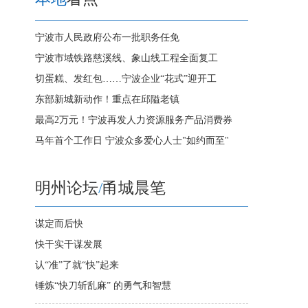
宁波市人民政府公布一批职务任免
宁波市域铁路慈溪线、象山线工程全面复工
切蛋糕、发红包……宁波企业“花式”迎开工
东部新城新动作！重点在邱隘老镇
最高2万元！宁波再发人力资源服务产品消费券
马年首个工作日 宁波众多爱心人士"如约而至"
明州论坛
/
甬城晨笔
谋定而后快
快干实干谋发展
认“准”了就“快”起来
锤炼“快刀斩乱麻” 的勇气和智慧