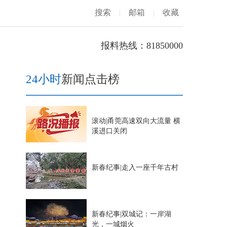
搜索
|
邮箱
|
收藏
报料热线：81850000
24小时
新闻点击榜
滚动|甬莞高速双向大流量 横
溪进口关闭
新春纪事|走入一座千年古村
新春纪事|双城记：一岸湖
光，一城烟火