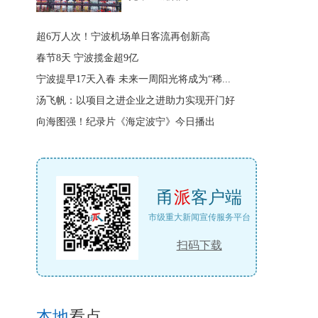
超6万人次！宁波机场单日客流再创新高
春节8天 宁波揽金超9亿
宁波提早17天入春 未来一周阳光将成为“稀...
汤飞帆：以项目之进企业之进助力实现开门好
向海图强！纪录片《海定波宁》今日播出
甬
派
客户端
市级重大新闻宣传服务平台
扫码下载
本地
看点