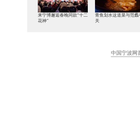
来宁博邂逅春晚同款“十二
青鱼划水这道菜与范蠡
花神”
关
中国宁波网