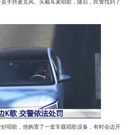
一直手持麦克风、头戴耳麦唱歌，随后，民警找到了
好唱歌，他购置了一套车载唱歌设备，有时会边开