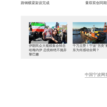
路钢横梁架设完成
量双双创同期
伊朗民众大规模集会悼念
千万点赞！宁波“另类”
哈梅内伊 总统称绝不抛弃
东为何感动全网？
黎巴嫩
中国宁波网