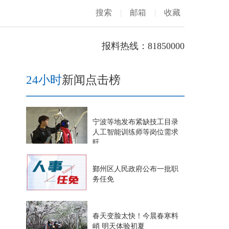
搜索
|
邮箱
|
收藏
报料热线：81850000
24小时
新闻点击榜
宁波等地发布紧缺技工目录
人工智能训练师等岗位需求
旺
鄞州区人民政府公布一批职
务任免
春天变脸太快！今晨春寒料
峭 明天体验初夏