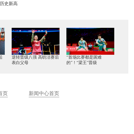
历史新高
船
逆转晋级八强 高昉洁赛后
“首场比赛都是困难
表白父母
的”！“梁王”晋级
首页
新闻中心首页