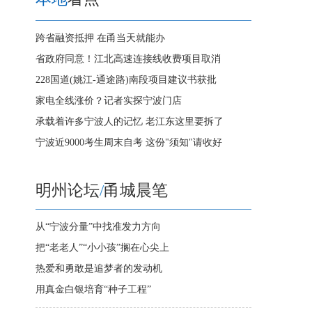
跨省融资抵押 在甬当天就能办
省政府同意！江北高速连接线收费项目取消
228国道(姚江-通途路)南段项目建议书获批
家电全线涨价？记者实探宁波门店
承载着许多宁波人的记忆 老江东这里要拆了
宁波近9000考生周末自考 这份"须知"请收好
明州论坛
/
甬城晨笔
从“宁波分量”中找准发力方向
把“老老人”“小小孩”搁在心尖上
热爱和勇敢是追梦者的发动机
用真金白银培育“种子工程”