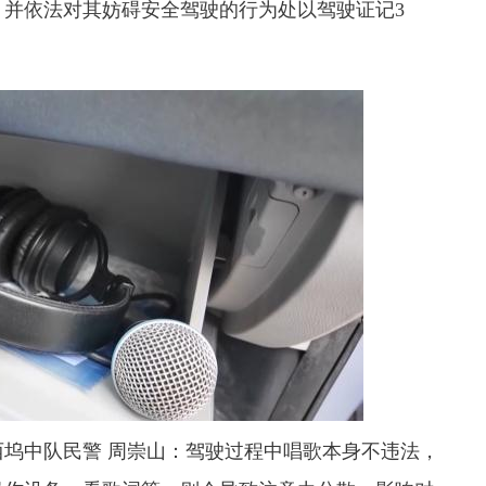
并依法对其妨碍安全驾驶的行为处以驾驶证记3
中队民警 周崇山：驾驶过程中唱歌本身不违法，