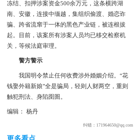
冻结、扣押涉案资金500余万元，这条横跨湖
南、安徽，连接中缅越，集组织偷渡、婚恋诈
骗、跨省流窜于一体的黑色产业链，被连根拔
起。目前，该案所有涉案人员均已移交检察机
关，等候法庭审理。
警方警示
我国明令禁止任何收费涉外婚姻介绍。“花
钱娶外籍新娘”全是骗局，轻则人财两空，重则
触犯刑法、身陷囹圄。
编辑： 杨丹
纠错
：171964650@qq.com