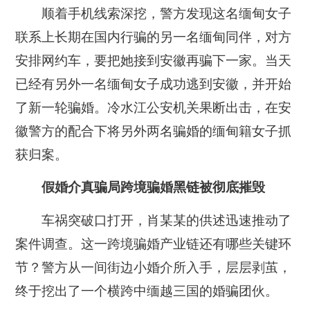
顺着手机线索深挖，警方发现这名缅甸女子
联系上长期在国内行骗的另一名缅甸同伴，对方
安排网约车，要把她接到安徽再骗下一家。当天
已经有另外一名缅甸女子成功逃到安徽，并开始
了新一轮骗婚。冷水江公安机关果断出击，在安
徽警方的配合下将另外两名骗婚的缅甸籍女子抓
获归案。
假婚介真骗局跨境骗婚黑链被彻底摧毁
车祸突破口打开，肖某某的供述迅速推动了
案件调查。这一跨境骗婚产业链还有哪些关键环
节？警方从一间街边小婚介所入手，层层剥茧，
终于挖出了一个横跨中缅越三国的婚骗团伙。