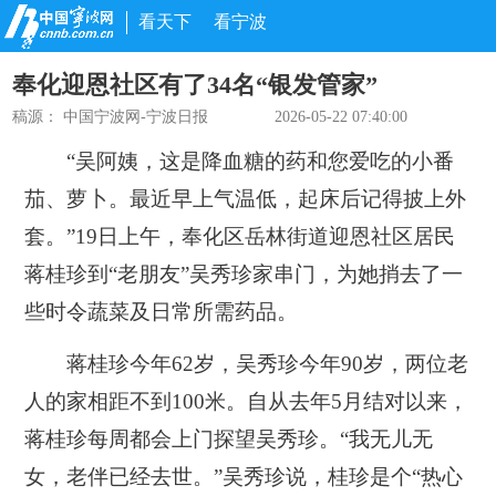
看天下
看宁波
奉化迎恩社区有了34名“银发管家”
稿源：
中国宁波网-宁波日报
2026-05-22 07:40:00
“吴阿姨，这是降血糖的药和您爱吃的小番
茄、萝卜。最近早上气温低，起床后记得披上外
套。”19日上午，奉化区岳林街道迎恩社区居民
蒋桂珍到“老朋友”吴秀珍家串门，为她捎去了一
些时令蔬菜及日常所需药品。
蒋桂珍今年62岁，吴秀珍今年90岁，两位老
人的家相距不到100米。自从去年5月结对以来，
蒋桂珍每周都会上门探望吴秀珍。“我无儿无
女，老伴已经去世。”吴秀珍说，桂珍是个“热心