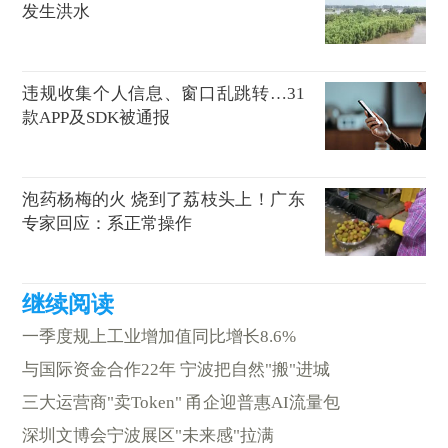
发生洪水
违规收集个人信息、窗口乱跳转…31
款APP及SDK被通报
泡药杨梅的火 烧到了荔枝头上！广东
专家回应：系正常操作
一季度规上工业增加值同比增长8.6%
与国际资金合作22年 宁波把自然"搬"进城
三大运营商"卖Token" 甬企迎普惠AI流量包
深圳文博会宁波展区"未来感"拉满