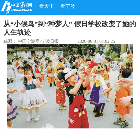
看天下
看宁波
从“小候鸟”到“种梦人” 假日学校改变了她的
人生轨迹
稿源：
中国宁波网-宁波日报
2026-06-01 07:02:25