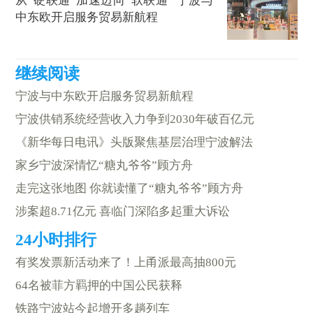
从“硬联通”加速迈向“软联通” 宁波与
中东欧开启服务贸易新航程
宁波与中东欧开启服务贸易新航程
宁波供销系统经营收入力争到2030年破百亿元
《新华每日电讯》头版聚焦基层治理宁波解法
家乡宁波深情忆“糖丸爷爷”顾方舟
走完这张地图 你就读懂了“糖丸爷爷”顾方舟
涉案超8.71亿元 喜临门深陷多起重大诉讼
有奖发票新活动来了！上甬派最高抽800元
64名被菲方羁押的中国公民获释
铁路宁波站今起增开多趟列车