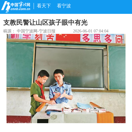
看天下
看宁波
支教民警让山区孩子眼中有光
稿源：
中国宁波网-宁波日报
2026-06-01 07:04:04