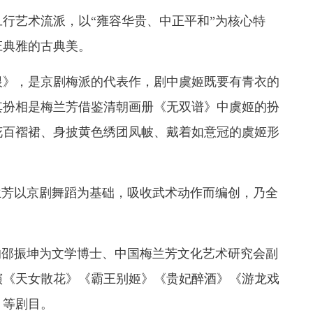
行艺术流派，以“雍容华贵、中正平和”为核心特
庄典雅的古典美。
恨》，是京剧梅派的代表作，剧中虞姬既要有青衣的
其扮相是梅兰芳借鉴清朝画册《无双谱》中虞姬的扮
花百褶裙、身披黄色绣团凤帔、戴着如意冠的虞姬形
兰芳以京剧舞蹈为基础，吸收武术动作而编创，乃全
的邵振坤为文学博士、中国梅兰芳文化艺术研究会副
演《天女散花》《霸王别姬》《贵妃醉酒》《游龙戏
》等剧目。