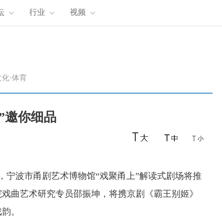
坛
行业
视频
文化·体育
姬”邀你细品
晚，宁波市甬剧艺术博物馆“戏聚甬上”解读式剧场将推
院戏曲艺术研究专员邵振坤，将携京剧《霸王别姬》
戏韵。