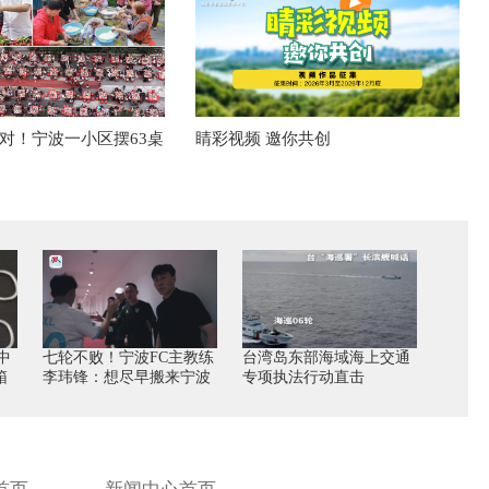
对！宁波一小区摆63桌
睛彩视频 邀你共创
中
七轮不败！宁波FC主教练
台湾岛东部海域海上交通
箱
李玮锋：想尽早搬来宁波
专项执法行动直击