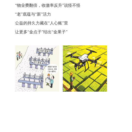
“物业费翻倍，收缴率反升”说怪不怪
“老”底蕴与“新”活力
公益的持久力藏在“人心账”里
让更多“金点子”结出“金果子”