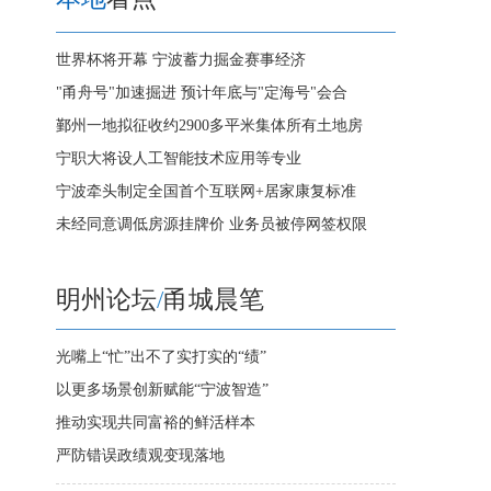
世界杯将开幕 宁波蓄力掘金赛事经济
"甬舟号"加速掘进 预计年底与"定海号"会合
鄞州一地拟征收约2900多平米集体所有土地房
宁职大将设人工智能技术应用等专业
宁波牵头制定全国首个互联网+居家康复标准
未经同意调低房源挂牌价 业务员被停网签权限
明州论坛
/
甬城晨笔
光嘴上“忙”出不了实打实的“绩”
以更多场景创新赋能“宁波智造”
推动实现共同富裕的鲜活样本
严防错误政绩观变现落地