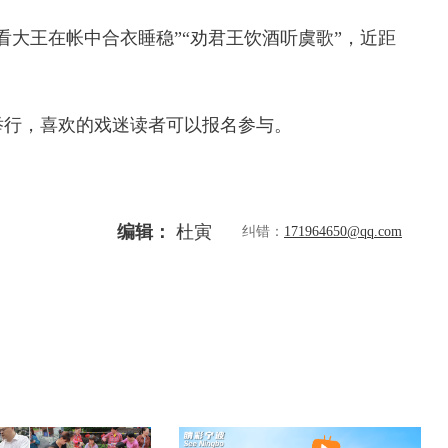
看大王在帐中合衣睡稳”“劝君王饮酒听虞歌”，近距
举行，喜欢的戏迷读者可以报名参与。
编辑：
杜寅
纠错：
171964650@qq.com