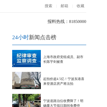
搜索
|
邮箱
|
收藏
报料热线：81850000
24小时
新闻点击榜
上海市政府党组成员、副市
长陈宇剑被查
起拍价超4.5亿！宁波东港喜
来登酒店房产将法拍
宁波道路泊位收费降了！明
确重大节假日期间免费停