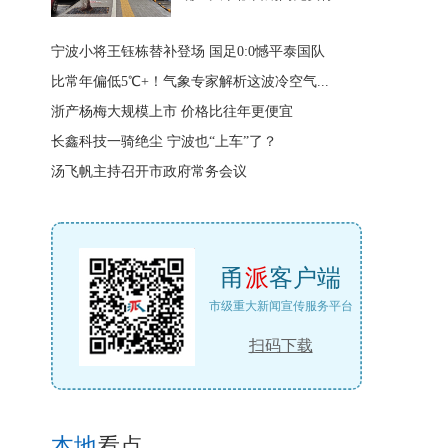
宁波小将王钰栋替补登场 国足0:0憾平泰国队
比常年偏低5℃+！气象专家解析这波冷空气...
浙产杨梅大规模上市 价格比往年更便宜
长鑫科技一骑绝尘 宁波也“上车”了？
汤飞帆主持召开市政府常务会议
甬
派
客户端
市级重大新闻宣传服务平台
扫码下载
本地
看点