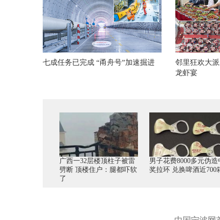
七成任务已完成 “甬舟号”加速掘进
邻里狂欢大派
龙虾宴
广西一32层楼顶柱子被雷
男子花费8000多元伪造
劈断 顶楼住户：腿都吓软
奖拉环 兑换啤酒近700
了