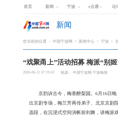
首页
新闻
宁波
e点通
论
新闻
您当前的位置 ：
中国宁波网
>
新闻中心
>
宁波
>
“戏聚甬上”活动招募 梅派“别
2026-06-11 07:19:43
稿源：
中国宁波网-宁波晚报
京韵诉古今，梅香醉梨园。6月16日
出京剧专场，梅兰芳再传弟子、北京京剧
选段，在沉浸式空间演帐前剑舞，讲梅派