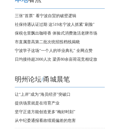
三张"首票" 看宁波自贸的破壁逻辑
社保待遇认证过期 这519名宁波人抓紧"刷脸"
保税仓里飘出咖啡香 体验式消费激活老牌市场
市直属普高第二批次统招投档线揭晓
宁波学子这场“一个人的毕业典礼” 全网点赞
日均接待超2000人次 梁弄80余亩荷花竞相绽放
明州论坛
/
甬城晨笔
让“上岸”成为“海员经济”突破口
提供场景就是在培育产业
坚守正道方能创造更多“梅好时刻”
从中纪委通报看政绩观偏差的危害