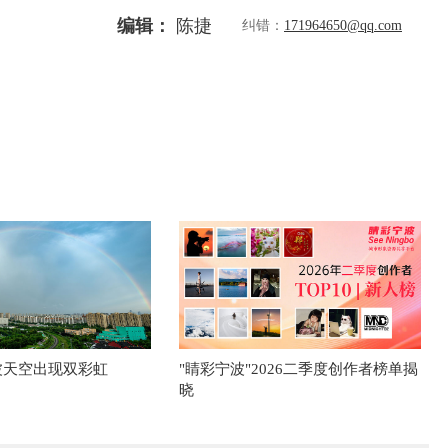
编辑：
陈捷
纠错：
171964650@qq.com
波天空出现双彩虹
"睛彩宁波"2026二季度创作者榜单揭
晓