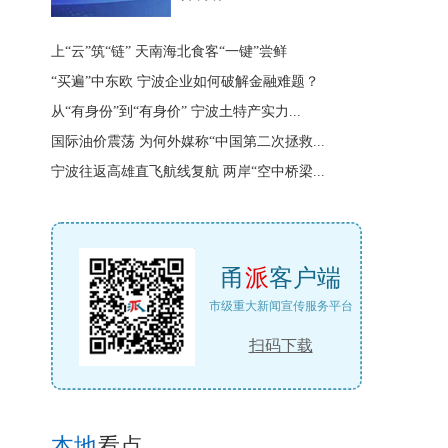
上“云”筑“链” 天南海北食客“一键”尝鲜
“买遍”中东欧 宁波企业如何破解金融难题？
从“有身份”到“有身价” 宁波土特产实力...
国际油价震荡 为何外媒称“中国第二次拯救...
宁波往返高雄直飞航线复航 两岸“空中桥梁...
甬
派
客户端
市级重大新闻宣传服务平台
扫码下载
本地
看点