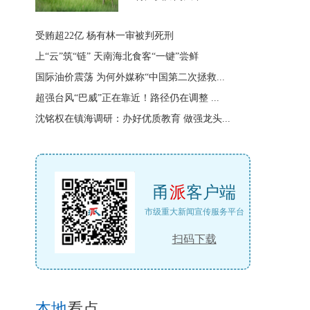
受贿超22亿 杨有林一审被判死刑
上“云”筑“链” 天南海北食客“一键”尝鲜
国际油价震荡 为何外媒称“中国第二次拯救...
超强台风“巴威”正在靠近！路径仍在调整 ...
沈铭权在镇海调研：办好优质教育 做强龙头...
甬
派
客户端
市级重大新闻宣传服务平台
扫码下载
本地
看点