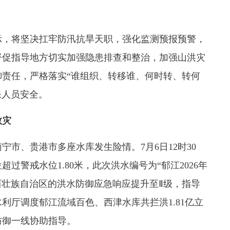
，将坚决扛牢防汛抗旱天职，强化监测预报预警，
督促指导地方切实加强隐患排查和整治，加强山洪灾
责任，严格落实“谁组织、转移谁、何时转、转何
保人员安全。
救灾
市、贵港市多座水库发生险情。7月6日12时30
过警戒水位1.80米，此次洪水编号为“郁江2026年
广西壮族自治区的洪水防御应急响应提升至Ⅱ级，指导
利厅调度郁江流域百色、西津水库共拦洪1.81亿立
防御一线协助指导。