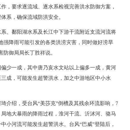
工作，要求逐流域、逐水系检视完善洪水防御方案，
程体系，确保流域防洪安全。
系、鄱阳湖水系及长江中下游干流附近支流河流将
地强降雨可能引发的各类洪涝灾害，同时做好涝旱
害防御局局长丁胜祥说。
期偏少一成，其中唐乃亥水文站以上偏多一成，黄河
至三成，可能发生超警洪水，加之中游地区中小水
介绍，受台风“美莎克”倒槽及其残余环流影响，7
、局地大暴雨的降雨过程，淮河干流、沂沭河、骆马
中小河流可能发生超警洪水。台风“巴威”登陆后，