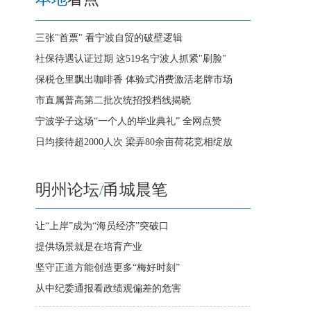
三张"首票" 看宁波自贸的破壁逻辑
社保待遇认证过期 这519名宁波人抓紧"刷脸"
保税仓里飘出咖啡香 体验式消费激活老牌市场
市直属普高第二批次统招投档线揭晓
宁波学子这场“一个人的毕业典礼” 全网点赞
日均接待超2000人次 梁弄80余亩荷花竞相绽放
明州论坛
/
甬城晨笔
让“上岸”成为“海员经济”突破口
提供场景就是在培育产业
坚守正道方能创造更多“梅好时刻”
从中纪委通报看政绩观偏差的危害