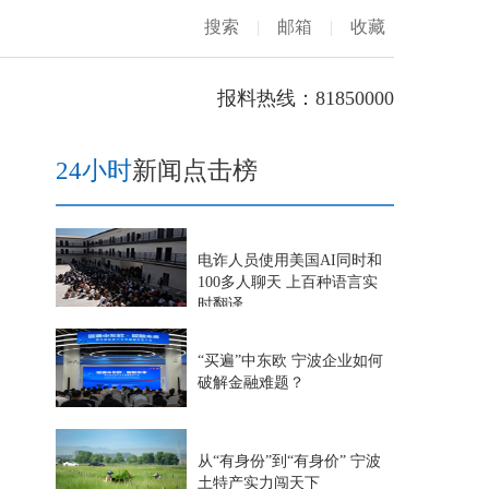
搜索
|
邮箱
|
收藏
报料热线：81850000
24小时
新闻点击榜
电诈人员使用美国AI同时和
100多人聊天 上百种语言实
时翻译
“买遍”中东欧 宁波企业如何
破解金融难题？
从“有身份”到“有身价” 宁波
土特产实力闯天下