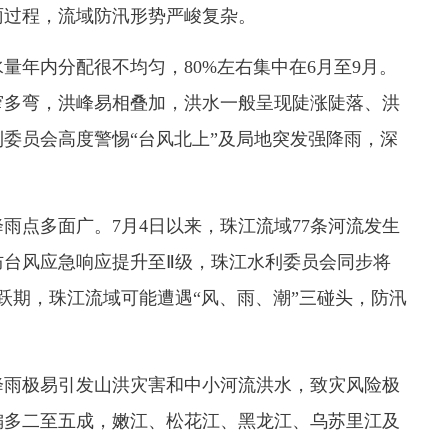
雨过程，流域防汛形势严峻复杂。
年内分配很不均匀，80%左右集中在6月至9月。
窄多弯，洪峰易相叠加，洪水一般呈现陡涨陡落、洪
委员会高度警惕“台风北上”及局地突发强降雨，深
。
点多面广。7月4日以来，珠江流域77条河流发生
汛防台风应急响应提升至Ⅱ级，珠江水利委员会同步将
跃期，珠江流域可能遭遇“风、雨、潮”三碰头，防汛
雨极易引发山洪灾害和中小河流洪水，致灾风险极
偏多二至五成，嫩江、松花江、黑龙江、乌苏里江及