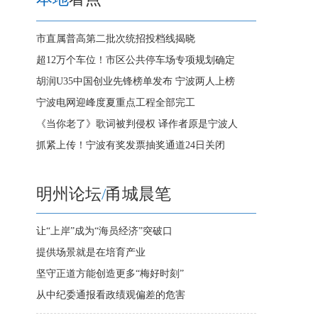
市直属普高第二批次统招投档线揭晓
超12万个车位！市区公共停车场专项规划确定
胡润U35中国创业先锋榜单发布 宁波两人上榜
宁波电网迎峰度夏重点工程全部完工
《当你老了》歌词被判侵权 译作者原是宁波人
抓紧上传！宁波有奖发票抽奖通道24日关闭
明州论坛
/
甬城晨笔
让“上岸”成为“海员经济”突破口
提供场景就是在培育产业
坚守正道方能创造更多“梅好时刻”
从中纪委通报看政绩观偏差的危害