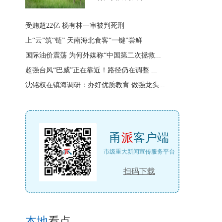
受贿超22亿 杨有林一审被判死刑
上“云”筑“链” 天南海北食客“一键”尝鲜
国际油价震荡 为何外媒称“中国第二次拯救...
超强台风“巴威”正在靠近！路径仍在调整 ...
沈铭权在镇海调研：办好优质教育 做强龙头...
甬
派
客户端
市级重大新闻宣传服务平台
扫码下载
本地
看点