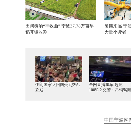
田间奏响“丰收曲” 宁波37.78万亩早
暑期来临 宁
稻开镰收割
大量小读者
伊朗国家队回国受到热烈
全网直播飙车 超速
欢迎
100%？交警：吊销驾
中国宁波网