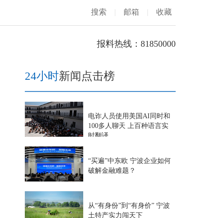
搜索
|
邮箱
|
收藏
报料热线：81850000
24小时
新闻点击榜
电诈人员使用美国AI同时和
100多人聊天 上百种语言实
时翻译
“买遍”中东欧 宁波企业如何
破解金融难题？
从“有身份”到“有身价” 宁波
土特产实力闯天下