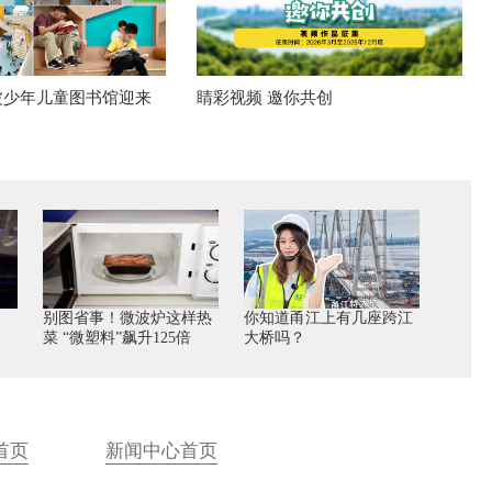
波少年儿童图书馆迎来
睛彩视频 邀你共创
别图省事！微波炉这样热
你知道甬江上有几座跨江
照
菜 “微塑料”飙升125倍
大桥吗？
首页
新闻中心首页