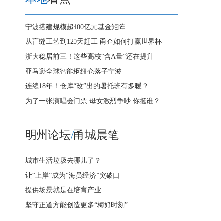
宁波搭建规模超400亿元基金矩阵
从盲缝工艺到120天赶工 甬企如何打赢世界杯
浙大稳居前三！这些高校“含A量”还在提升
亚马逊全球智能枢纽仓落子宁波
连续18年！仓库“改”出的暑托班有多暖？
为了一张演唱会门票 母女激烈争吵 你挺谁？
明州论坛
/
甬城晨笔
城市生活垃圾去哪儿了？
让“上岸”成为“海员经济”突破口
提供场景就是在培育产业
坚守正道方能创造更多“梅好时刻”