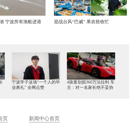
汹汹 宁波所有渔船进港
迎战台风“巴威” 果农抢收忙
际
宁波学子这场“一个人的毕
4孩童划损360万法拉利 车
业典礼” 全网点赞
主：对一名家长绝不妥协
首页
新闻中心首页