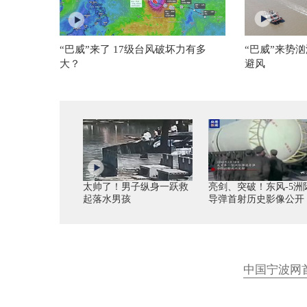
“巴威”来了 17级台风破坏力有多
“巴威”来势
大？
避风
太帅了！男子纵身一跃救
亮剑、突破！东风-5洲
起落水男孩
导弹首射历史影像公开
中国宁波网