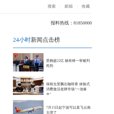
搜索
|
邮箱
|
收藏
报料热线：81850000
24小时
新闻点击榜
受贿超22亿 杨有林一审被判
死刑
保税仓里飘出咖啡香 体验式
消费激活老牌市场“一池春
水”
7月15日起宁波可以直飞云南
大理了