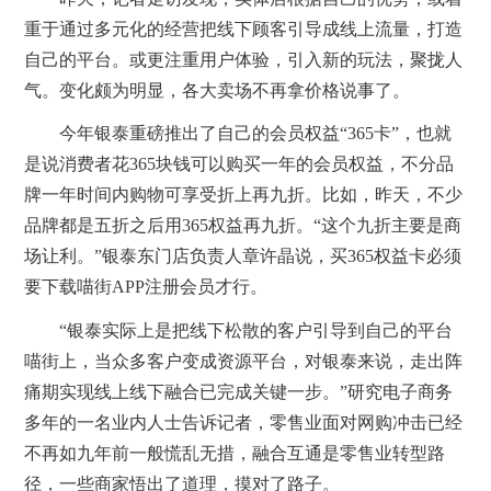
重于通过多元化的经营把线下顾客引导成线上流量，打造
自己的平台。或更注重用户体验，引入新的玩法，聚拢人
气。变化颇为明显，各大卖场不再拿价格说事了。
今年银泰重磅推出了自己的会员权益“365卡”，也就
是说消费者花365块钱可以购买一年的会员权益，不分品
牌一年时间内购物可享受折上再九折。比如，昨天，不少
品牌都是五折之后用365权益再九折。“这个九折主要是商
场让利。”银泰东门店负责人章许晶说，买365权益卡必须
要下载喵街APP注册会员才行。
“银泰实际上是把线下松散的客户引导到自己的平台
喵街上，当众多客户变成资源平台，对银泰来说，走出阵
痛期实现线上线下融合已完成关键一步。”研究电子商务
多年的一名业内人士告诉记者，零售业面对网购冲击已经
不再如九年前一般慌乱无措，融合互通是零售业转型路
径，一些商家悟出了道理，摸对了路子。