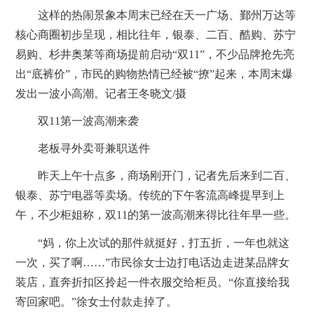
这样的热闹景象本周末已经在天一广场、鄞州万达等
核心商圈初步呈现，相比往年，银泰、二百、酷购、苏宁
易购、杉井奥莱等商场提前启动“双11”，不少品牌抢先亮
出“底裤价”，市民的购物热情已经被“撩”起来，本周末爆
发出一波小高潮。记者王冬晓文/摄
双11第一波高潮来袭
老板寻外卖哥兼职送件
昨天上午十点多，商场刚开门，记者先后来到二百、
银泰、苏宁电器等卖场。传统的下午客流高峰提早到上
午，不少柜姐称，双11的第一波高潮来得比往年早一些。
“妈，你上次试的那件就挺好，打五折，一年也就这
一次，买了啊……”市民徐女士边打电话边走进某品牌女
装店，直奔折扣区拎起一件衣服交给柜员。“你直接给我
寄回家吧。”徐女士付款走掉了。