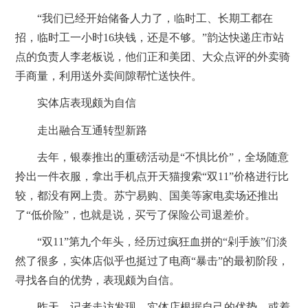
“我们已经开始储备人力了，临时工、长期工都在
招，临时工一小时16块钱，还是不够。”韵达快递庄市站
点的负责人李老板说，他们正和美团、大众点评的外卖骑
手商量，利用送外卖间隙帮忙送快件。
实体店表现颇为自信
走出融合互通转型新路
去年，银泰推出的重磅活动是“不惧比价”，全场随意
拎出一件衣服，拿出手机点开天猫搜索“双11”价格进行比
较，都没有网上贵。苏宁易购、国美等家电卖场还推出
了“低价险”，也就是说，买亏了保险公司退差价。
“双11”第九个年头，经历过疯狂血拼的“剁手族”们淡
然了很多，实体店似乎也挺过了电商“暴击”的最初阶段，
寻找各自的优势，表现颇为自信。
昨天，记者走访发现，实体店根据自己的优势，或着