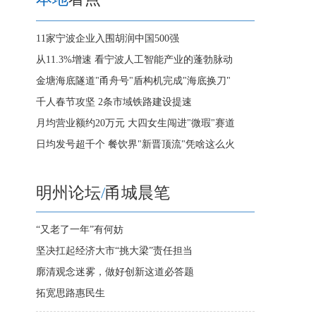
11家宁波企业入围胡润中国500强
从11.3%增速 看宁波人工智能产业的蓬勃脉动
金塘海底隧道"甬舟号"盾构机完成"海底换刀"
千人春节攻坚 2条市域铁路建设提速
月均营业额约20万元 大四女生闯进"微瑕"赛道
日均发号超千个 餐饮界"新晋顶流"凭啥这么火
明州论坛
/
甬城晨笔
“又老了一年”有何妨
坚决扛起经济大市“挑大梁”责任担当
廓清观念迷雾，做好创新这道必答题
拓宽思路惠民生