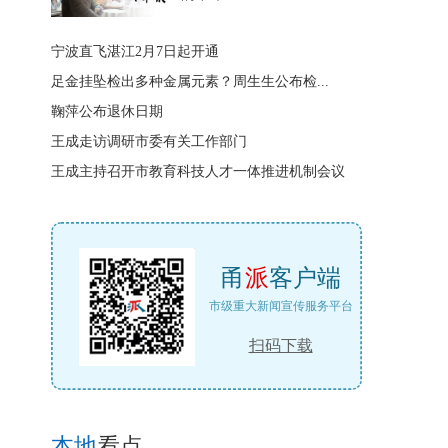
宁波直飞湛江2月7日起开通
足金挂坠检出多种金属元素？周生生公布检...
鞠萍公布退休日期
王成走访调研市委有关工作部门
王成主持召开市教育科技人才一体推进机制会议
甬
派
客户端
市级重大新闻宣传服务平台
扫码下载
本地
看点