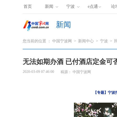
首页
新闻
宁波
e点通
论
新闻
您当前的位置 ：
中国宁波网
>
新闻中心
>
宁波
>
无法如期办酒 已付酒店定金可
2020-03-09 07:46:00
稿源：
中国宁波网
【专题】宁波