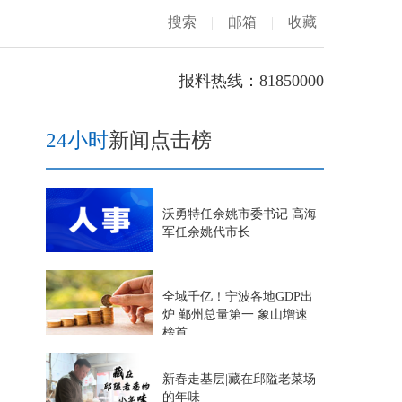
搜索
|
邮箱
|
收藏
报料热线：81850000
24小时
新闻点击榜
沃勇特任余姚市委书记 高海
军任余姚代市长
全域千亿！宁波各地GDP出
炉 鄞州总量第一 象山增速
榜首
新春走基层|藏在邱隘老菜场
的年味