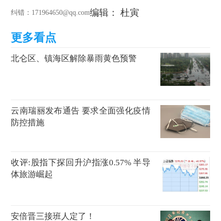
编辑： 杜寅
纠错
：171964650@qq.com
北仑区、镇海区解除暴雨黄色预警
云南瑞丽发布通告 要求全面强化疫情
防控措施
收评:股指下探回升沪指涨0.57% 半导
体旅游崛起
安倍晋三接班人定了！