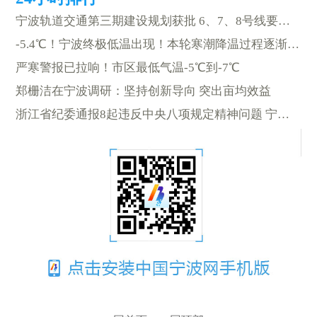
宁波轨道交通第三期建设规划获批 6、7、8号线要来啦
-5.4℃！宁波终极低温出现！本轮寒潮降温过程逐渐趋于结束
严寒警报已拉响！市区最低气温-5℃到-7℃
郑栅洁在宁波调研：坚持创新导向 突出亩均效益
浙江省纪委通报8起违反中央八项规定精神问题 宁波一例