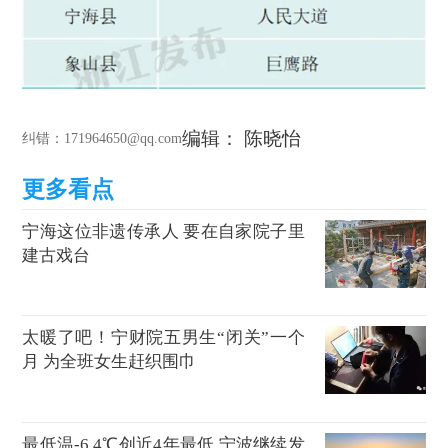
编辑： 陈晓怡
纠错
：171964650@qq.com
宁海这位非遗传承人 要在自家院子里
建古戏台
太暖了吧！宁财院五男生“闭关”一个
月 为全班女生赶织围巾
最低温-6.4℃创近4年最低 宁波继续发