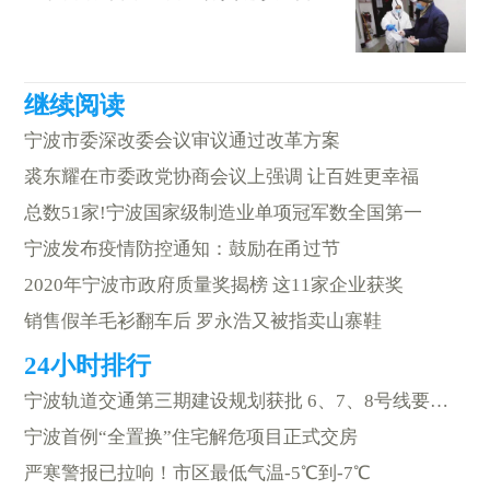
宁波市委深改委会议审议通过改革方案
裘东耀在市委政党协商会议上强调 让百姓更幸福
总数51家!宁波国家级制造业单项冠军数全国第一
宁波发布疫情防控通知：鼓励在甬过节
2020年宁波市政府质量奖揭榜 这11家企业获奖
销售假羊毛衫翻车后 罗永浩又被指卖山寨鞋
宁波轨道交通第三期建设规划获批 6、7、8号线要来啦
宁波首例“全置换”住宅解危项目正式交房
严寒警报已拉响！市区最低气温-5℃到-7℃