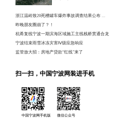
浙江温岭致20死槽罐车爆炸事故调查结果公布 ...
昨晚朋友圈崩了？！
杭甬复线宁波一期滨海区域施工主线栈桥贯通合龙
宁波结束雨雪冰冻灾害Ⅳ级应急响应
监管放大招：房地产贷款“红线”来了
扫一扫，中国宁波网装进手机
中国宁波网手机版
微信公众号