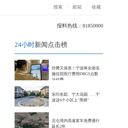
搜索
|
邮箱
|
收藏
报料热线：81850000
24小时
新闻点击榜
控费又保质！宁波将全面实
施住院医疗费用DRGS点数
法付费
东印名邸、宁大花园……宁
波这6个小区上“黑榜”
北仑境内高速客车免费通行
延长2年