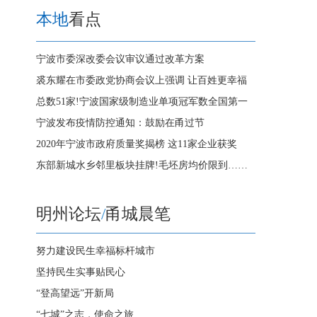
本地
看点
宁波市委深改委会议审议通过改革方案
裘东耀在市委政党协商会议上强调 让百姓更幸福
总数51家!宁波国家级制造业单项冠军数全国第一
宁波发布疫情防控通知：鼓励在甬过节
2020年宁波市政府质量奖揭榜 这11家企业获奖
东部新城水乡邻里板块挂牌!毛坯房均价限到……
明州论坛
/
甬城晨笔
努力建设民生幸福标杆城市
坚持民生实事贴民心
“登高望远”开新局
“七城”之志，使命之旅