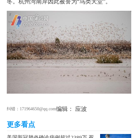
冬。杭州湾南岸因此被誉为“鸟类天堂”。
编辑： 应波
纠错
：171964650@qq.com
美国新冠肺炎确诊病例超过2389万 死