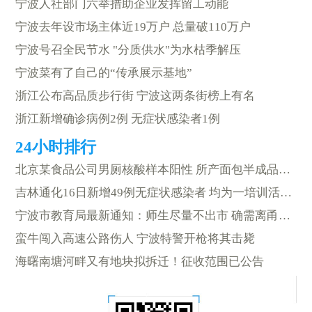
宁波人社部门六举措助企业发挥留工动能
宁波去年设市场主体近19万户 总量破110万户
宁波号召全民节水 "分质供水"为水枯季解压
宁波菜有了自己的“传承展示基地”
浙江公布高品质步行街 宁波这两条街榜上有名
浙江新增确诊病例2例 无症状感染者1例
北京某食品公司男厕核酸样本阳性 所产面包半成品流入宿迁
吉林通化16日新增49例无症状感染者 均为一培训活动密接、次密接
宁波市教育局最新通知：师生尽量不出市 确需离甬须报告
蛮牛闯入高速公路伤人 宁波特警开枪将其击毙
海曙南塘河畔又有地块拟拆迁！征收范围已公告