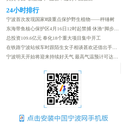
宁波首次发现国家Ⅱ级重点保护野生植物——秤锤树
东海带鱼核心保护区4月16日12时起禁捕 休渔“脚步”近了
总投资109.6亿元 奉化18个重大项目集中开工
在铁路宁波站候车时跟陌生女子相谈甚欢还借出手机？结果……
宁波明天开始将迎来持续好天气 最高气温预计可达24℃左右