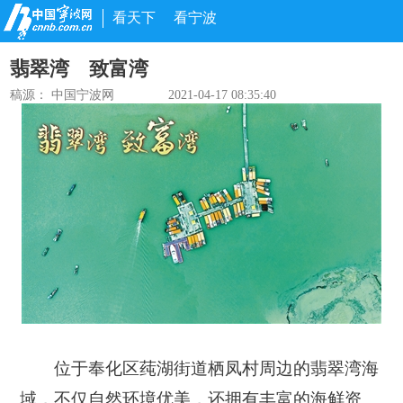
看天下
看宁波
翡翠湾 致富湾
稿源：
中国宁波网
2021-04-17 08:35:40
位于奉化区莼湖街道栖凤村周边的翡翠湾海
域，不仅自然环境优美，还拥有丰富的海鲜资