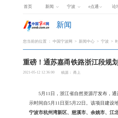
首页
新闻
宁波
e点通
论
新闻
您当前的位置 ：
中国宁波网
>
新闻中心
>
宁波
>
重磅！通苏嘉甬铁路浙江段规
2021-05-12 12:36:00
稿源：
甬上
5月11日，浙江省自然资源厅发布，通
示时间自5月11日至5月22日。该项目建
宁波市杭州湾新区、慈溪市、余姚市、江