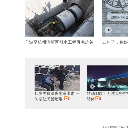
宁波至杭州湾新区引水工程再克难关
13年了，你
12岁男孩深夜离家出走 一
转动33度！万吨大桥空
句话让民警哽咽
转体