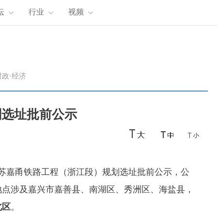
坛
行业
视频
时政·经济
划选址批前公示
苏嘉甬铁路工程（浙江段）规划选址批前公示，公
设地点涉及嘉兴市嘉善县、南湖区、秀洲区、海盐县，
北区
。