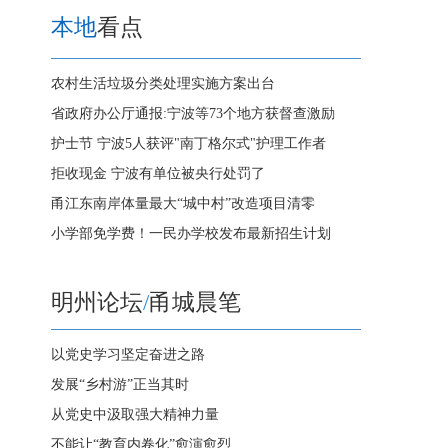
本地
看点
农村生活垃圾分类处理实施方案出台
省政府办公厅通报:宁波等73个地方获督查激励
护士节 宁波5人获评"南丁格尔式"护理工作者
拒收现金 宁波有单位被央行处罚了
甬江东南岸体量最大“城中村”改造项目清零
小学部免学费！一民办学校发布最新招生计划
明州论坛
/
甬城晨笔
以党史学习坚定奋进之路
发展“乡村游”正当其时
从党史中汲取强大精神力量
不能让“教育内卷化”愈演愈烈