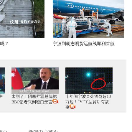
好吗？
宁波到胡志明货运航线顺利首航
中
太刚了！阿塞拜疆总统把
十年间宁波查处酒驾超13
万起！“V”字型背后有故
BBC记者怼到哑口无言
事