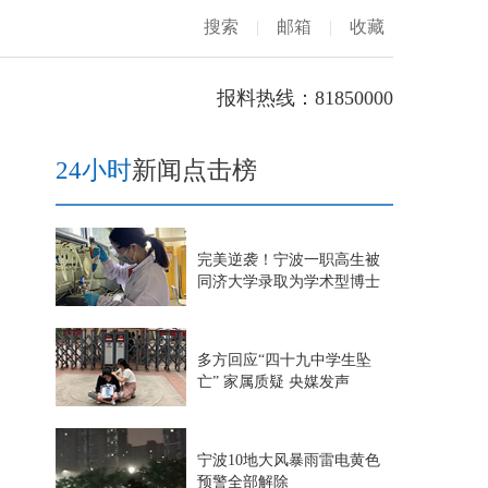
搜索
|
邮箱
|
收藏
报料热线：81850000
24小时
新闻点击榜
完美逆袭！宁波一职高生被
同济大学录取为学术型博士
多方回应“四十九中学生坠
亡” 家属质疑 央媒发声
宁波10地大风暴雨雷电黄色
预警全部解除