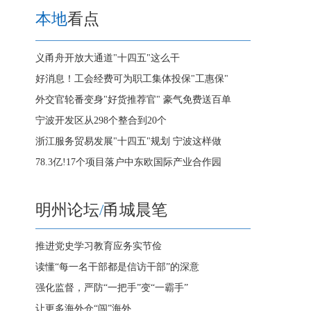
本地
看点
义甬舟开放大通道"十四五"这么干
好消息！工会经费可为职工集体投保"工惠保"
外交官轮番变身"好货推荐官" 豪气免费送百单
宁波开发区从298个整合到20个
浙江服务贸易发展"十四五"规划 宁波这样做
78.3亿!17个项目落户中东欧国际产业合作园
明州论坛
/
甬城晨笔
推进党史学习教育应务实节俭
读懂“每一名干部都是信访干部”的深意
强化监督，严防“一把手”变“一霸手”
让更多海外仓“闯”海外