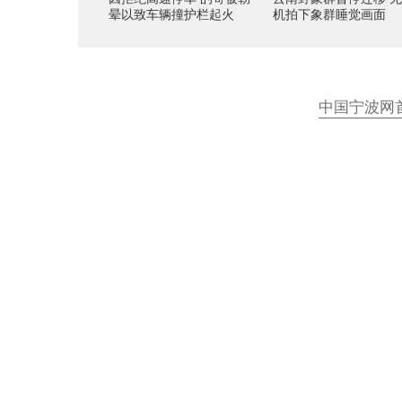
晕以致车辆撞护栏起火
机拍下象群睡觉画面
中国宁波网