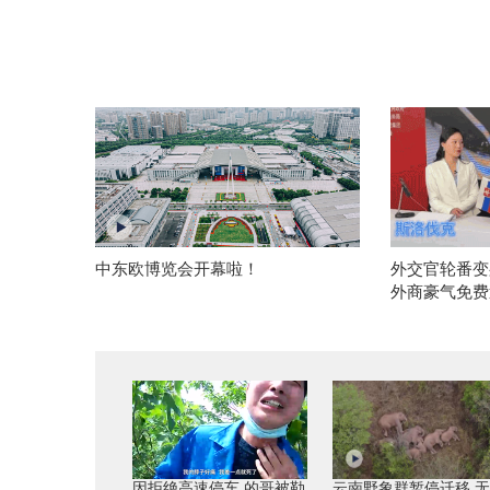
中东欧博览会开幕啦！
外交官轮番变
外商豪气免费
因拒绝高速停车 的哥被勒
云南野象群暂停迁移 