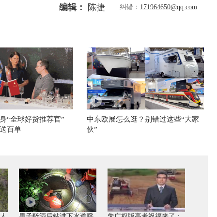
编辑：
陈捷
纠错：
171964650@qq.com
身“全球好货推荐官”
中东欧展怎么逛？别错过这些“大家
送百单
伙”
无人
男子醉酒后钻进下水道呼
朱广权版高考祝福来了：