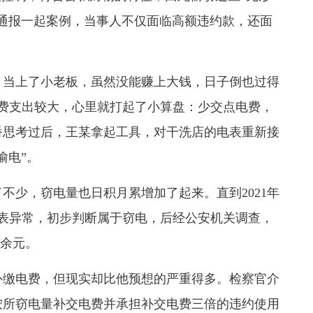
通报一起案例，当事人不仅面临高额违约款，还面
当上了小老板，虽然没能赚上大钱，日子倒也过得
里电费支出较大，心里就打起了小算盘：少交点电费，
番思考过后，
王某拿起工具，对干洗店的电表重新接
偷电”
。
少，窃电量也日积月累增加了起来。直到2021年
表异常，初步判断属于窃电，
后经公安机关调查，
万余元。
缴电费，但现实却比他预想的严重得多。检察官介
按所窃电量补交电费并承担补交电费三倍的违约使用