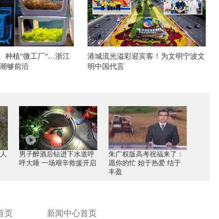
、种植"微工厂"…浙江
港城流光溢彩迎宾客！为文明宁波文
潮够前沿
明中国代言
无人
男子醉酒后钻进下水道呼
朱广权版高考祝福来了：
呼大睡 一场艰辛救援开启
愿你的忙 始于热爱 结于
丰盈
首页
新闻中心首页