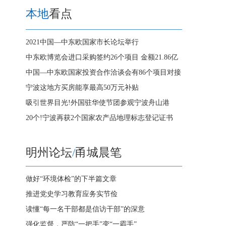
本地
看点
2021中国—中东欧国家市长论坛举行
中东欧博览会进口采购签约26个项目 金额21.86亿
中国—中东欧国家投资合作洽谈会有86个项目对接
宁波这地方买房能享最高50万元补贴
吸引世界目光!外国驻华使节团参观宁波舟山港
20个!宁波再获2个国家农产品地理标志登记证书
明州论坛
/
甬城晨笔
做好“环境体检”的下半篇文章
推进党史学习教育应务实节俭
读懂“每一名干部都是信访干部”的深意
强化监督，严防“一把手”变“一霸手”