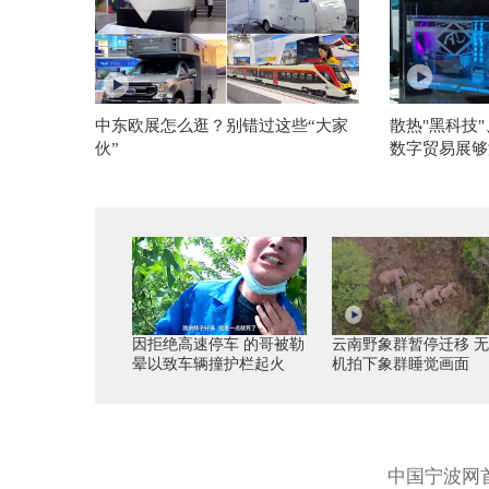
中东欧展怎么逛？别错过这些“大家
散热"黑科技"
伙”
数字贸易展够
因拒绝高速停车 的哥被勒
云南野象群暂停迁移 
晕以致车辆撞护栏起火
机拍下象群睡觉画面
中国宁波网