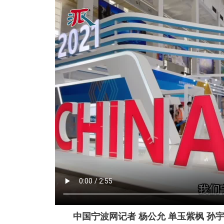
中国宁波网
记者 杨公允 单玉紫枫 孙