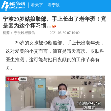
看天下
看宁波
宁波29岁姑娘脸部、手上长出了老年斑！竟
是因为这个坏习惯…
稿源：
宁波晚报微信
2021-06-30 07:10:00
29岁的女孩被诊断脸部、手上长出老年斑，
这对爱美的小艾而言，简直是晴天霹雳。皮肤科
医生推测，这可能与她日夜颠倒的工作节奏有
关。