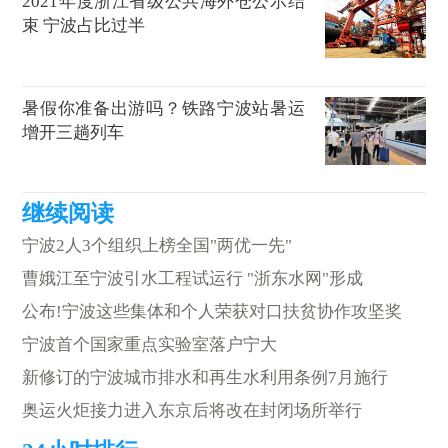
2021年度浙江省级公共海外仓公示结
束 宁波占比过半
暑假你准备出游吗？铁路宁波站暑运
增开三趟列车
宁波2人3个组织上榜全国"两优一先"
曹娥江至宁波引水工程试运行 "浙东水网"形成
公布!宁波这些集体和个人荣获对口扶贫协作攻坚奖
宁波首个国家重点实验室落户宁大
新修订的宁波城市排水和再生水利用条例7月施行
奥运火炬接力进入东京后将改在封闭场所举行