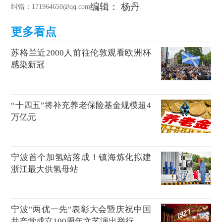
编辑： 杨丹
纠错
：171964650@qq.com
苏格兰近2000人前往伦敦观看欧洲杯
感染新冠
“十四五”将补充养老保险基金规模超4
万亿元
宁波首个加氢站落成！镇海炼化拟建
浙江最大供氢母站
宁波"两优一先"表彰大会暨庆祝中国
共产党成立100周年文艺演出举行