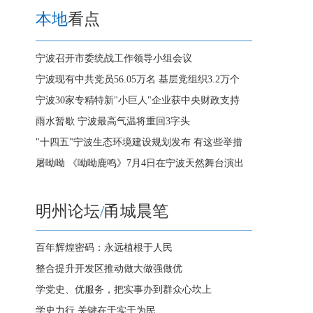
本地
看点
宁波召开市委统战工作领导小组会议
宁波现有中共党员56.05万名 基层党组织3.2万个
宁波30家专精特新"小巨人"企业获中央财政支持
雨水暂歇 宁波最高气温将重回3字头
"十四五"宁波生态环境建设规划发布 有这些举措
屠呦呦 《呦呦鹿鸣》7月4日在宁波天然舞台演出
明州论坛
/
甬城晨笔
百年辉煌密码：永远植根于人民
整合提升开发区推动做大做强做优
学党史、优服务，把实事办到群众心坎上
学史力行 关键在于实干为民