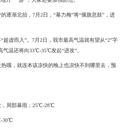
地方“一游”，大家还要加强防范。
渐北抬，7月2日，“暴力梅”将“偃旗息鼓”，进
虚而入”。7月2日，我市最高气温就有望从“2”字
气温还将向33℃-35℃发起“进攻”。
热哦，就连本该凉快的晚上也凉快不到哪里去，预
局部暴雨；25℃-28℃
30℃