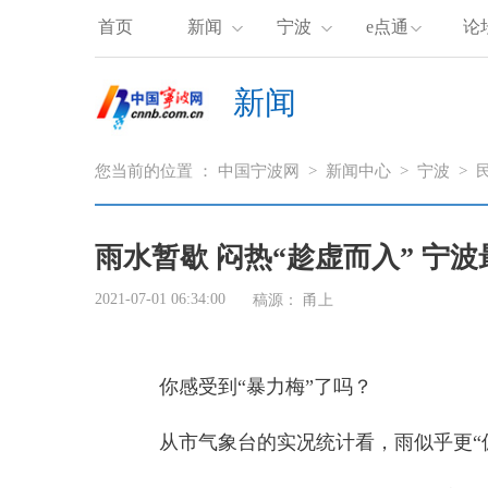
首页
新闻
宁波
e点通
论
新闻
您当前的位置 ：
中国宁波网
>
新闻中心
>
宁波
>
雨水暂歇 闷热“趁虚而入” 宁
2021-07-01 06:34:00
稿源：
甬上
你感受到“暴力梅”了吗？
从市气象台的实况统计看，雨似乎更“偏