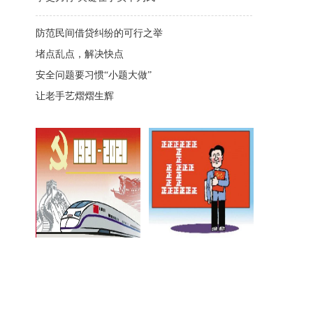
防范民间借贷纠纷的可行之举
堵点乱点，解决快点
安全问题要习惯“小题大做”
让老手艺熠熠生辉