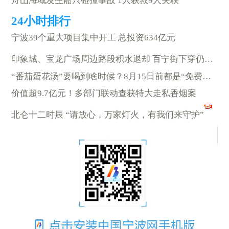
舟山海域发生船只碰撞事故 1人获救9人失联
宁波39个重大项目集中开工 总投资634亿元
印象城、宝龙广场周边路段积水退却 百宁街下穿仍积水严重
“番茄蛋花汤”要喝到啥时候？8月15日前都是“免费畅饮”
价值超9.7亿元！多部门联动查获特大走私香烟案
北仑十二时辰 “请放心，万家灯火，有我们来守护”