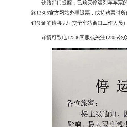
铁路部门提醒，已购买停运列车车票的旅
路12306官方网站办理退票，或持购票
销凭证的请将凭证交予车站窗口工作人员
详情可致电12306客服或关注12306公