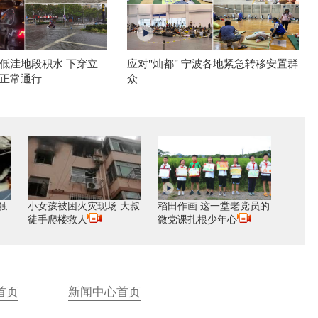
低洼地段积水 下穿立
应对"灿都" 宁波各地紧急转移安置群
正常通行
众
触
小女孩被困火灾现场 大叔
稻田作画 这一堂老党员的
徒手爬楼救人
微党课扎根少年心
首页
新闻中心首页