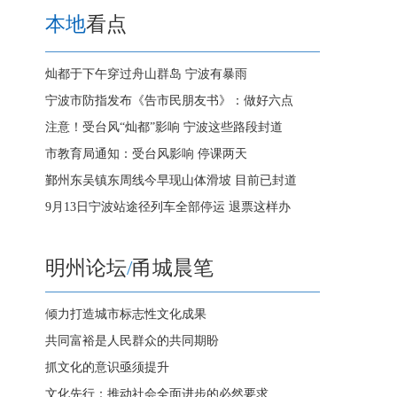
本地
看点
灿都于下午穿过舟山群岛 宁波有暴雨
宁波市防指发布《告市民朋友书》：做好六点
注意！受台风“灿都”影响 宁波这些路段封道
市教育局通知：受台风影响 停课两天
鄞州东吴镇东周线今早现山体滑坡 目前已封道
9月13日宁波站途径列车全部停运 退票这样办
明州论坛
/
甬城晨笔
倾力打造城市标志性文化成果
共同富裕是人民群众的共同期盼
抓文化的意识亟须提升
文化先行：推动社会全面进步的必然要求