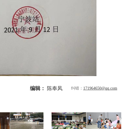
编辑：
陈奉凤
纠错：
171964650@qq.com