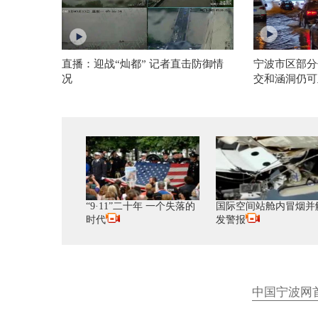
直播：迎战“灿都” 记者直击防御情
宁波市区部分
况
交和涵洞仍可
“9·11”二十年 一个失落的
国际空间站舱内冒烟并
时代
发警报
中国宁波网