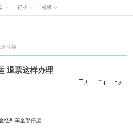
坛
行业
视频
突发·现场
运 退票这样办理
途经列车全部停运。